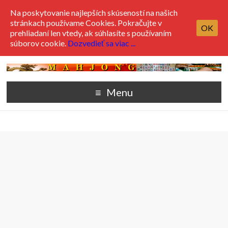
Na poskytovanie najlepších skúseností na našich
stránkach používame Cookies. Pokračujte v
OK
prehliadaní len vtedy, ak súhlasíte s používaním
súborov cookie.
Dozvedieť sa viac ...
Menu